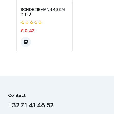
SONDE TIEMANN 40 CM
CH 16
0
€
0,47
de
5
Contact
+32 71 41 46 52