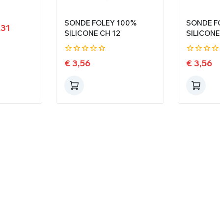
SONDE FOLEY 100%
SONDE F
,31
SILICONE CH 12
SILICONE
0
0
€
3,56
€
3,56
de
de
5
5