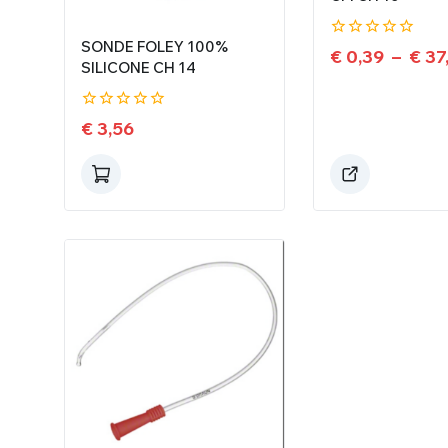
SONDE FOLEY 100%
0
€
0,39
–
€
37
SILICONE CH 14
de
5
0
€
3,56
de
5