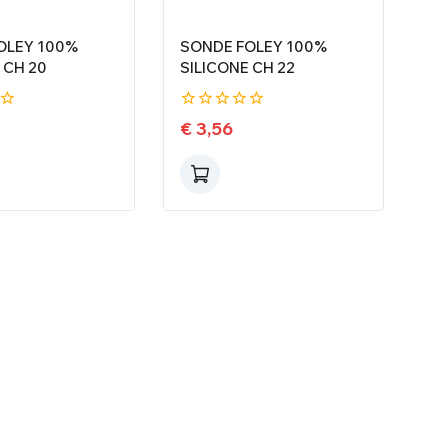
OLEY 100%
SONDE FOLEY 100%
 CH 20
SILICONE CH 22
0
€
3,56
de
5