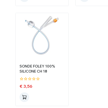
SONDE FOLEY 100%
SILICONE CH 18
0
€
3,56
de
5