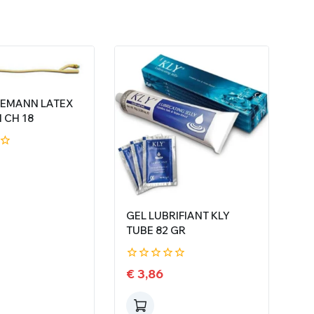
IEMANN LATEX
M CH 18
GEL LUBRIFIANT KLY
TUBE 82 GR
0
€
3,86
de
5