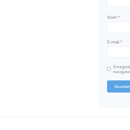
Nom
*
E-mail
*
Enregist
navigate
A
l
t
e
r
n